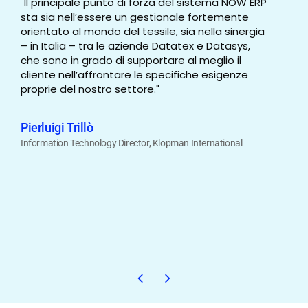
"Il principale punto di forza del sistema NOW ERP
"Co
sta sia nell’essere un gestionale fortemente
bene
orientato al mondo del tessile, sia nella sinergia
azie
– in Italia – tra le aziende Datatex e Datasys,
quan
che sono in grado di supportare al meglio il
vert
cliente nell’affrontare le specifiche esigenze
set
proprie del nostro settore."
tess
qua
man
Pierluigi Trillò
Mad
Information Technology Director, Klopman International
dife
ita
part
il m
Vin
Adva