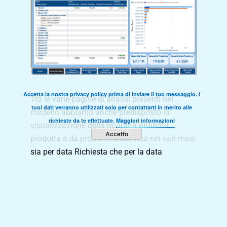
Accetta la nostra privacy policy prima di inviare il tuo messaggio. I
Tra le varie pagine di analisi presenti nel
tuoi dati verranno utilizzati solo per contattarti in merito alle
modello abbiamo anche predisposto la
richieste da te effettuate.
Maggiori informazioni
visualizzazione della quantità ordinata,
Accetto
prodotta e da produrre, suddivisa nei vari mesi
sia per data Richiesta che per la data
Confermata, analizzando il dato
per Fase e
Stato di produzione (Creation, in Progress e
Close).
Anche in questo caso, come per
qualsiasi report, mantenendo la struttura
appena descritta si può andare poi
nel