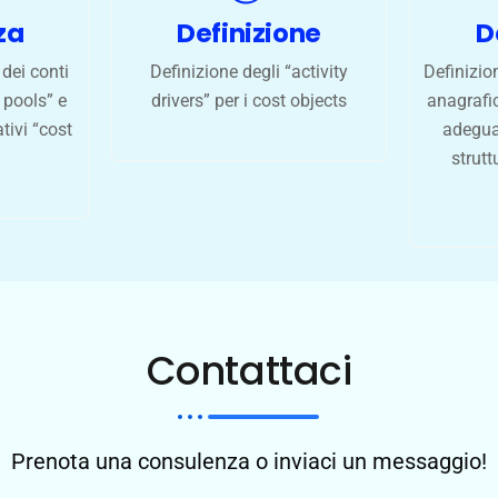
za
Definizione
D
dei conti
Definizione degli “activity
Definizion
 pools” e
drivers” per i cost objects
anagrafic
ativi “cost
adeguar
strutt
Contattaci
Prenota una consulenza o inviaci un messaggio!