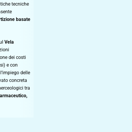
stiche tecniche
nsente
rtizione basate
sul
Vela
zioni
ione dei costi
asi) e con
ll’impiego delle
ovato concreta
merceologici tra
farmaceutico,