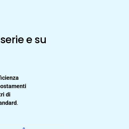
serie e su
ficienza
scostamenti
ri di
tandard
.