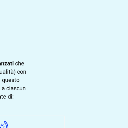
anzati
che
ualità) con
n questo
 a ciascun
te di: