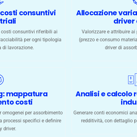
 costi consuntivi
Allocazione varia
riali
driver
osti consuntivi riferibili ai
Valorizzare e attribuire ai
racciabilità per ogni tipologia
(prezzo e consumo materiali
a di lavorazione.
driver di assor
ng: mappatura
Analisi e calcolo 
nto costi
indu
ter omogenei per assorbimento
Generare conti economici anal
 processi specifici e definire
redditività, con dettaglio p
y driver.