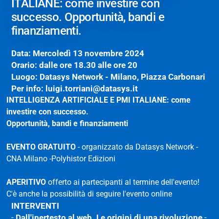
ITALIANE: come investire con
successo. Opportunità, bandi e
finanziamenti.
Data: Mercoledì 13 novembre 2024
Orario: dalle ore 18.30 alle ore 20
Luogo: Datasys Network - Milano, Piazza Carbonari
Per info: luigi.torriani@datasys.it
INTELLIGENZA ARTIFICIALE E PMI ITALIANE: come
investire con successo.
Opportunità, bandi e finanziamenti
EVENTO GRATUITO
- organizzato da
Datasys Network
-
CNA Milano
-
Polyhistor Edizioni
APERITIVO
offerto ai partecipanti al termine dell'evento!
C'è anche la possibilità di seguire l'evento online
INTERVENTI
-
Dall'ipertesto al web. Le origini di una rivoluzione
-