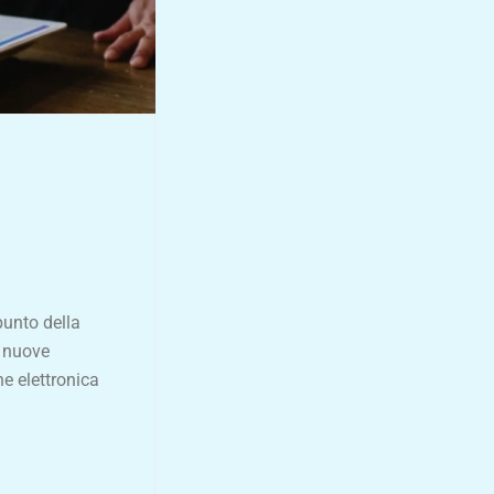
punto della
e nuove
e elettronica