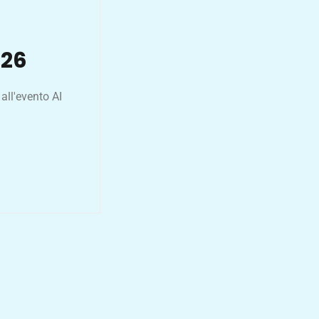
026
ll'evento AI