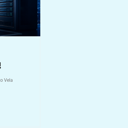
!
to Vela