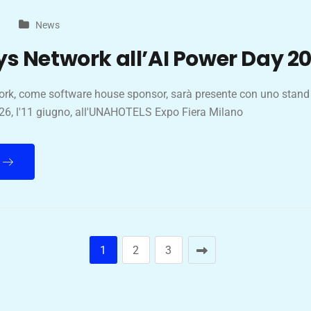
News
s Network all’AI Power Day 2
rk, come software house sponsor, sarà presente con uno stand a
6, l'11 giugno, all'UNAHOTELS Expo Fiera Milano
1
2
3