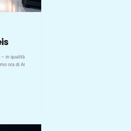
is
– in qualità
amo ora di Ai